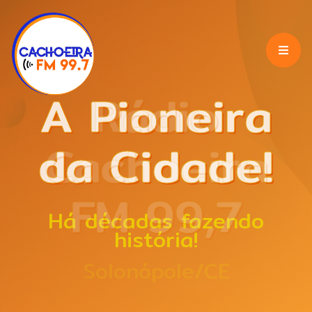
A Pioneira
Rádio
da Cidade!
Cachoeira
FM 99,7
Há décadas fazendo
história!
Solonópole/CE