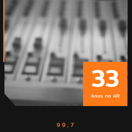
33
Anos no AR
99,7